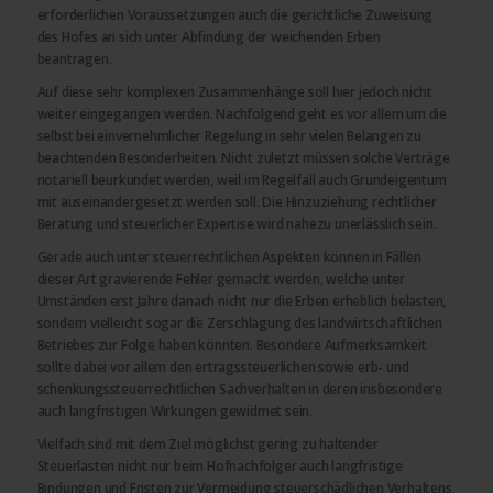
erforderlichen Voraussetzungen auch die gerichtliche Zuweisung
des Hofes an sich unter Abfindung der weichenden Erben
beantragen.
Auf diese sehr komplexen Zusammenhänge soll hier jedoch nicht
weiter eingegangen werden. Nachfolgend geht es vor allem um die
selbst bei einvernehmlicher Regelung in sehr vielen Belangen zu
beachtenden Besonderheiten. Nicht zuletzt müssen solche Verträge
notariell beurkundet werden, weil im Regelfall auch Grundeigentum
mit auseinandergesetzt werden soll. Die Hinzuziehung rechtlicher
Beratung und steuerlicher Expertise wird nahezu unerlässlich sein.
Gerade auch unter steuerrechtlichen Aspekten können in Fällen
dieser Art gravierende Fehler gemacht werden, welche unter
Umständen erst Jahre danach nicht nur die Erben erheblich belasten,
sondern vielleicht sogar die Zerschlagung des landwirtschaftlichen
Betriebes zur Folge haben könnten. Besondere Aufmerksamkeit
sollte dabei vor allem den ertragssteuerlichen sowie erb- und
schenkungssteuerrechtlichen Sachverhalten in deren insbesondere
auch langfristigen Wirkungen gewidmet sein.
Vielfach sind mit dem Ziel möglichst gering zu haltender
Steuerlasten nicht nur beim Hofnachfolger auch langfristige
Bindungen und Fristen zur Vermeidung steuerschädlichen Verhaltens