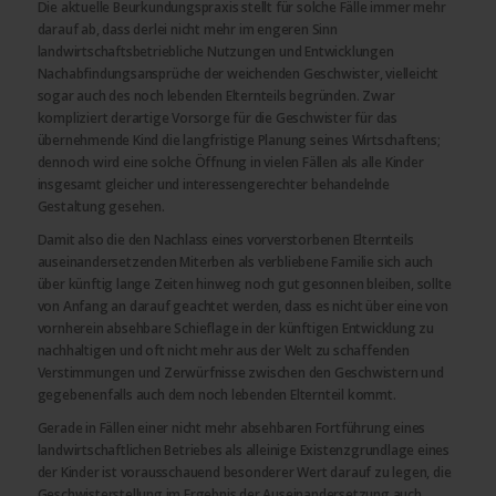
Die aktuelle Beurkundungspraxis stellt für solche Fälle immer mehr
darauf ab, dass derlei nicht mehr im engeren Sinn
landwirtschaftsbetriebliche Nutzungen und Entwicklungen
Nachabfindungsansprüche der weichenden Geschwister, vielleicht
sogar auch des noch lebenden Elternteils begründen. Zwar
kompliziert derartige Vorsorge für die Geschwister für das
übernehmende Kind die langfristige Planung seines Wirtschaftens;
dennoch wird eine solche Öffnung in vielen Fällen als alle Kinder
insgesamt gleicher und interessengerechter behandelnde
Gestaltung gesehen.
Damit also die den Nachlass eines vorverstorbenen Elternteils
auseinandersetzenden Miterben als verbliebene Familie sich auch
über künftig lange Zeiten hinweg noch gut gesonnen bleiben, sollte
von Anfang an darauf geachtet werden, dass es nicht über eine von
vornherein absehbare Schieflage in der künftigen Entwicklung zu
nachhaltigen und oft nicht mehr aus der Welt zu schaffenden
Verstimmungen und Zerwürfnisse zwischen den Geschwistern und
gegebenenfalls auch dem noch lebenden Elternteil kommt.
Gerade in Fällen einer nicht mehr absehbaren Fortführung eines
landwirtschaftlichen Betriebes als alleinige Existenzgrundlage eines
der Kinder ist vorausschauend besonderer Wert darauf zu legen, die
Geschwisterstellung im Ergebnis der Auseinandersetzung auch