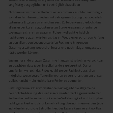
langfristig ausgeglichen und verträglich abzubilden.
Nicht immer wird unter Bedacht einer solchen – auch längerfristig –
von allen Familienmitgliedern mitgetragenen Lösung das steuerlich
optimierte Ergebnis zu erreichen sein. Zu bedenken ist jedoch, dass
allein an der kurzfristig optimierten Steuerersparnis orientierte
Lösungen sich in ihren späteren Folgen vielleicht erheblich
nachteiliger zeigen würden, als das im Wege einer schon von Anfang
an den allseitigen Lebensentwürfen Rechnung tragenden
Gesamtgestaltung wesentlich besser und nachhaltiger umgesetzt
hätte werden können.
Wie immer in derartigen Zusammenhängen ist jedoch unverzichtbar
zu beachten, dass jeder Einzelfall anders gelagert ist. Daher
empfehlen wir, sich des Rates qualifizierter Fachleute aus allen
möglicherweise betroffenen Bereichen zu versichern, um ansonsten
vielleicht nicht mehr rückholbare Fehler zu vermeiden.
Haftungshinweis: Der vorstehende Beitrag gibt die allgemeine
persönliche Meinung des Verfassers wieder. Trotz gewissenhafter
Recherche und Formulierung kann die Vollständigkeit und Richtigkeit
nicht garantiert und dafür keine Haftung übernommen werden. Jede
individuelle rechtliche Betroffenheit des Lesers kann verantwortbar