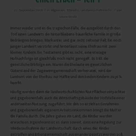
/
/
27. September 2018
in
Allgemein
,
Erbrecht
,
Landwirtschaftsrecht
von
Laura Graßl
Immer wieder sind es die tragischen Fälle, die ausgelöst durch den
Tod eines Landwirts die hinterbliebene bäuerliche Familie in große
Bedrängnis bringen. Markanter und gar nicht seltener Fall: Ein noch
junger Landwirt verstirbt und hinterlässt seine Ehefrau mit zwei
kleinen Kindern. Ein Testament gibt es nicht, eine etwaige
Hofnachfolge ist gleichfalls noch nicht geregelt. Es tritt die
gesetzliche Erbfolge ein. Waren die Eheleute im gesetzlichen
Güterstand der Zugewinngemeinschaft verheiratet, wird der
Landwirt von der Ehefrau zur Hälfte und den beiden Kindern zu je ¼
beerbt.
Häufig werden dann die landwirtschaftlichen Nutzflächen verpachtet
und gegebenenfalls auch die Wirtschaftsgebäude der Hofstelle einer
anderweiten Nutzung zugeführt. Mit den so erzielten Einnahmen
und gegebenenfalls eigenem Arbeitseinkommen bringt die Mutter
die Familie durch. Die Jahre gehen ins Land, die Kinder werden
erwachsen. Irgendwann ist es dann soweit, dass eine Regelung zur
Wiederaufnahme der Landwirtschaft durch eines der Kinder
getroffen und Erbengemeinschaft auseinandergesetzt werden soll.