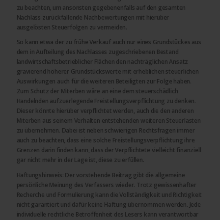
zu beachten, um ansonsten gegebenenfalls auf den gesamten
Nachlass zurückfallende Nachbewertungen mit hierüber
ausgelösten Steuerfolgen zu vermeiden.
So kann etwa der zu frühe Verkauf auch nur eines Grundstückes aus
dem in Aufteilung des Nachlasses zugeschriebenen Bestand
landwirtschaftsbetrieblicher Flächen den nachträglichen Ansatz
gravierend höherer Grundstückswerte mit erheblichen steuerlichen
Auswirkungen auch für die weiteren Beteiligten zur Folge haben.
Zum Schutz der Miterben wäre an eine dem steuerschädlich
Handelnden aufzuerlegende Freistellungsverpflichtung zu denken.
Dieser könnte hierüber verpflichtet werden, auch die den anderen
Miterben aus seinem Verhalten entstehenden weiteren Steuerlasten
zu übernehmen. Dabei ist neben schwierigen Rechtsfragen immer
auch zu beachten, dass eine solche Freistellungsverpflichtung ihre
Grenzen darin finden kann, dass der Verpflichtete vielleicht finanziell
gar nicht mehr in der Lage ist, diese zu erfüllen.
Haftungshinweis: Der vorstehende Beitrag gibt die allgemeine
persönliche Meinung des Verfassers wieder. Trotz gewissenhafter
Recherche und Formulierung kann die Vollständigkeit und Richtigkeit
nicht garantiert und dafür keine Haftung übernommen werden. Jede
individuelle rechtliche Betroffenheit des Lesers kann verantwortbar